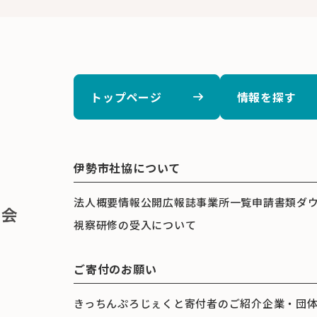
トップページ
情報を探す
伊勢市社協について
法人概要
情報公開
広報誌
事業所一覧
申請書類ダ
視察研修の受入について
ご寄付のお願い
きっちんぷろじぇくと
寄付者のご紹介
企業・団