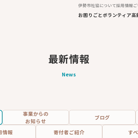
伊勢市社協について
採用情報
ご
お困りごと
ボランティア
高
最新情報
News
事業からの
ブログ
お知らせ
用情報
寄付者
ご紹介
す